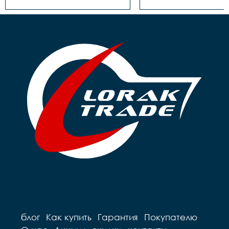
Трещотка/звёздочка/
Втулка задняя	- Сталь, 
кассета	- Звездочка, 
под гайку

18Т

Трещотка/звёздо
Обод	- Алюминий, 
кассета	- Звездочка, 
одинарный

18Т

Покрышки	- 14"х1,75

Тормоза	- Ножной

Крылья	- Есть

Обод	- Алюминий, 
Педали	- Пластик

одинарный

Вес	- 10.7 кг
Покрышки	- 14"х1,75

Крылья	- Есть

Педали	- Пластик

Вес	- 9.76 кг
блог
Как купить
Гарантия
Покупателю