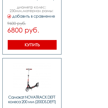
диаметр колес: 
230мм,материал рамы: 
алюминий,пол: для 
добавить в сравнение
мальчиковдля 
девочек,подшипники: 
9600 руб.
abec-7,грузоподъёмность: 
6800 руб.
100кг,материал колес: 
полиуретан,место 
катания: город,ножной 
тормоз,вес: 4,5 кг,возраст: 
6
КУПИТЬ
Самокат NOVATRACK DEFT 
колеса 200 мм (200DS.DEFT)