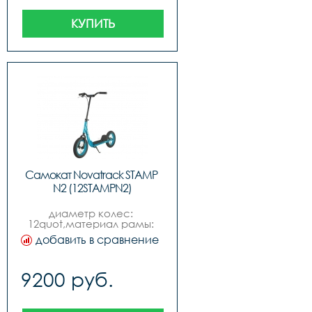
7,2 кг,возраст: 5
КУПИТЬ
Самокат Novatrack STAMP 
N2 (12STAMPN2)
диаметр колес: 
12quot,материал рамы: 
сталь,пол: для 
добавить в сравнение
мальчиковдля 
девочек,подшипники: 
промышленные,грузоподъёмность: 
9200 руб.
100кг,материал колес: 
бутил, камера,место 
катания: городпарк,вес: 6 
кг,возраст: 5