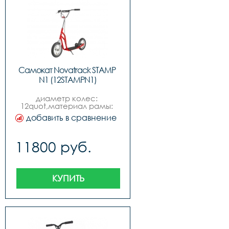
Самокат Novatrack STAMP 
N1 (12STAMPN1)
диаметр колес: 
12quot,материал рамы: 
сталь,пол: для 
добавить в сравнение
мальчиковдля 
девочек,подшипники: 
промышленные,грузоподъёмность: 
11800 руб.
100кг,материал колес: 
бутил, камера,место 
катания: городпарк,вес: 
6,9 кг,возраст: 6
КУПИТЬ