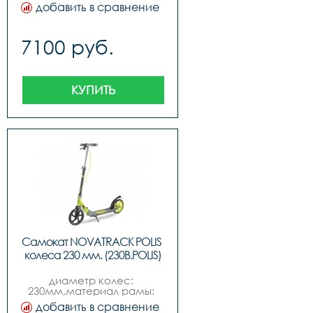
алюминий,пол: для 
добавить в сравнение
мальчиковдля 
девочек,подшипники: 
abec-7,грузоподъёмность: 
7100 руб.
100кг,материал колес: 
полиуретан,место 
катания: город,ножной 
тормоз,вес: 4 кг,возраст: 6
КУПИТЬ
Самокат NOVATRACK POLIS 
колеса 230 мм. (230B.POLIS)
диаметр колес: 
230мм,материал рамы: 
алюминий,пол: для 
добавить в сравнение
мальчиковдля 