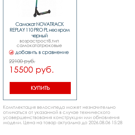
Самокат NOVATRACK 
REPLAY 110 PRO PL нео хром 
черный 
возрастрост8,тип 
(110A.REPLAY.3NCBK20)
самокататрюковые 
самокаты,материал 
добавить в сравнение
декиалюминий,тип 
тормозаножной,вилкаалюминиевая,ободаалюминий,т
22100 руб.
рулевой 
15500 руб.
колонкиинтегрированная,ширина 
деки, 
см11.5,противоскользящее 
покрытиешкурка,нагрузка, 
кг100,конструкциянескладной,материал 
КУПИТЬ
колесполиуретан,модельный 
год2020,наименование 
коллекцииreplay,класс 
подшипниковabec-
Комплектация велосипеда может незначительно
11,высота руля, 
отличаться от указанной в случае технического
мм74,длина деки, см50,
усовершенствования конструкции или обновления
модели. Цена на товар актуальна до 2026.08.06 15:28