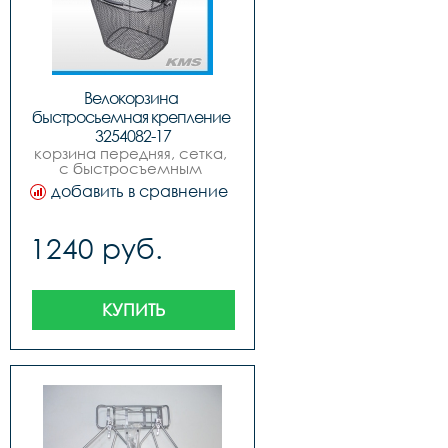
Велокорзина 
быстросьемная крепление 
3254082-17
корзина передняя, сетка, 
с быстросъемным 
креплением, с ручкой, 
добавить в сравнение
new model.
1240 руб.
КУПИТЬ