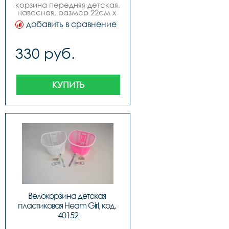
корзина передняя детская, 
навесная, размер 22см х 
16см, для мальчиков, 3 
добавить в сравнение
цвета черный, синий, 
зеленый.
330 руб.
КУПИТЬ
Велокорзина детская 
пластиковая Heam Girl, код. 
40152