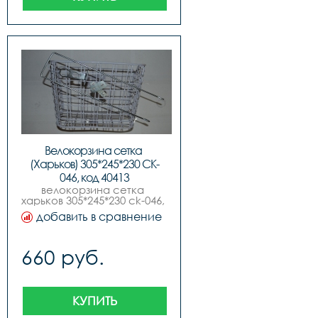
Велокорзина сетка 
(Харьков) 305*245*230 CK-
046, код 40413
велокорзина сетка 
харьков 305*245*230 ck-046, 
код.40413
добавить в сравнение
660 руб.
КУПИТЬ