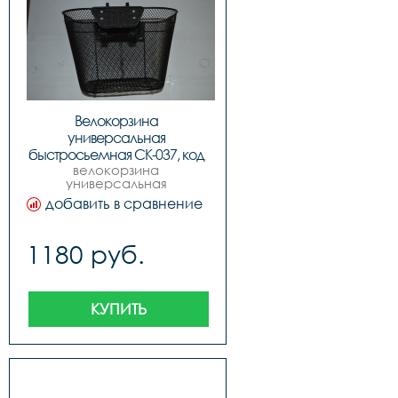
Велокорзина 
универсальная 
быстросьемная CK-037, код 
велокорзина 
40116
универсальная 
быстросьемная ck-037, 
добавить в сравнение
код. 40116
1180 руб.
КУПИТЬ