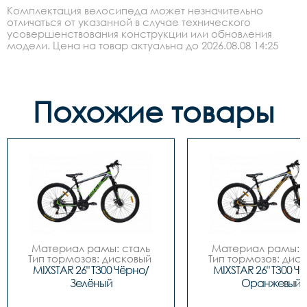
Комплектация велосипеда может незначительно
отличаться от указанной в случае технического
усовершенствования конструкции или обновления
модели. Цена на товар актуальна до 2026.08.08 14:25
Похожие товары
Материал рамы: сталь

Материал рамы: с
Тип тормозов: дисковый 
Тип тормозов: диск
механический

механический
MIXSTAR 26" T300 Чёрно/
MIXSTAR 26" T300 Ч
Диаметр колес: 26

Диаметр колес: 
Зелёный
Оранжевый
Размеры		18"

Размеры		18"

Цвет		Чёрно/
Цвет		Чёрно/