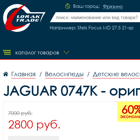
Ваш город:
Фрязино
Например: Stels Focus MD 27.5 21-sp
каталог товаров
Главная
Велосипеды
Детские вело
/
/
JAGUAR 0747K - ори
60
7000 руб.
эконом
2800 руб.