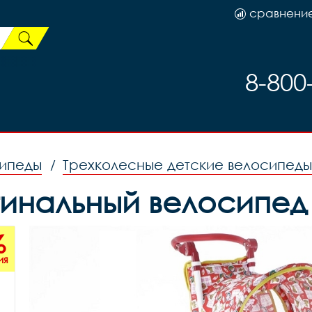
сравнени
8-800
сипеды
Трехколесные детские велосипеды
/
гинальный велосипед
%
ия